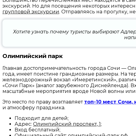
Большинство перечисленных мест находятся в сам
экскурсий. Но для посещения некоторых интересны
групповой экскурсии
. Отправляясь на прогулку, н
Хотите узнать почему туристы выбирают Адлер
напи
Олимпийский парк
Главная достопримечательность города Сочи — О
года, имеет поистине грандиозные размеры. На те
железнодорожный вокзал «Имеретинский», различн
«Сочи Парк» (аналог зарубежного Диснейленда).
В
масштабные мероприятия вроде Новой волны или
Это место по праву возглавляет
топ-10 мест Сочи,
и атмосферу праздника.
Подходит для детей;
Адрес:
Олимпийский проспект, 1
;
Вход бесплатный;
Официальный сайт:
олимпийский-парк.рф