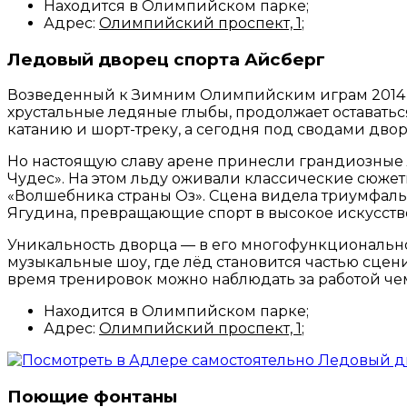
Находится в Олимпийском парке;
Адрес:
Олимпийский проспект, 1
;
Ледовый дворец спорта Айсберг
Возведенный к Зимним Олимпийским играм 2014 
хрустальные ледяные глыбы, продолжает оставать
катанию и шорт-треку, а сегодня под сводами д
Но настоящую славу арене принесли грандиозные 
Чудес». На этом льду оживали классические сюже
«Волшебника страны Оз». Сцена видела триумфал
Ягудина, превращающие спорт в высокое искусств
Уникальность дворца — в его многофункционально
музыкальные шоу, где лёд становится частью сцен
время тренировок можно наблюдать за работой ч
Находится в Олимпийском парке;
Адрес:
Олимпийский проспект, 1
;
Поющие фонтаны