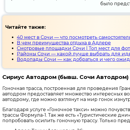
было предст
Читайте также:
40 мест в Сочи — что посмотреть самостоятел
В чем преимущества отдыха в Адлере
Смотровые площадки Сочи | Топ мест для фо
Районы Сочи — какой лучше выбрать для ид
Водопады Сочи — как добраться и чего ожид
Сириус Автодром (бывш. Сочи Автодром)
Гоночная трасса, построенная для проведения Гран
автодром предоставляет множество интересных во
автодрому, где можно взглянут на мир гонок изнут
Благодаря услуге «Гоночное такси» можно почувст
трассы Формула-1. Так же есть «Туристические дни
попробовать осилить гоночную трассу. Только пред