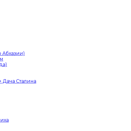
о Абхазии)
ум
да)
+ Дача Сталина
лиха