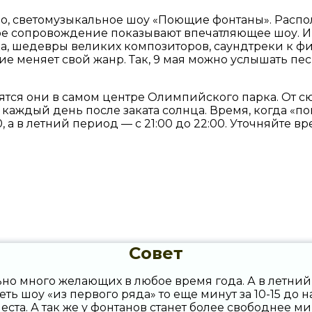
о, светомузыкальное шоу «Поющие фонтаны». Расп
ое сопровождение показывают впечатляющее шоу. И
ка, шедевры великих композиторов, саундтреки к фи
меняет свой жанр. Так, 9 мая можно услышать песн
ятся они в самом центре Олимпийского парка. От сю
каждый день после заката солнца. Время, когда «по
00, а в летний период — с 21:00 до 22:00. Уточняйт
Совет
но много желающих в любое время года. А в летни
еть шоу «из первого ряда» то еще минут за 10-15 до 
еста. А так же у фонтанов станет более свободнее м