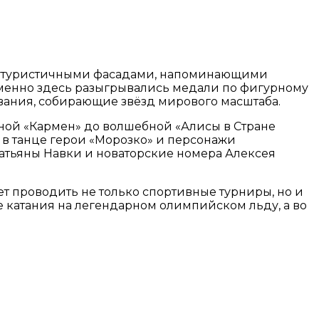
 футуристичными фасадами, напоминающими
Именно здесь разыгрывались медали по фигурному
вания, собирающие звёзд мирового масштаба.
ной «Кармен» до волшебной «Алисы в Стране
 в танце герои «Морозко» и персонажи
атьяны Навки и новаторские номера Алексея
т проводить не только спортивные турниры, но и
е катания на легендарном олимпийском льду, а во