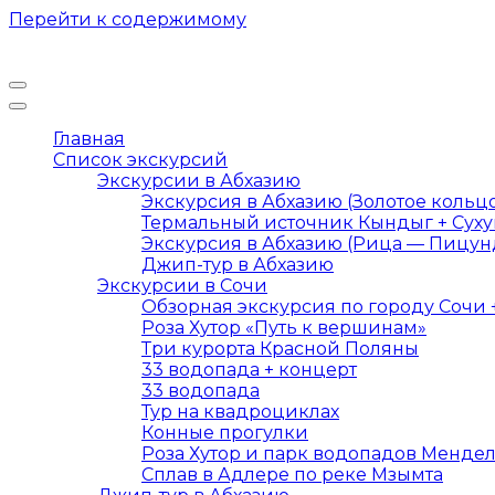
Перейти к содержимому
Главная
Список экскурсий
Экскурсии в Абхазию
Экскурсия в Абхазию (Золотое кольц
Термальный источник Кындыг + Сух
Экскурсия в Абхазию (Рица — Пицун
Джип-тур в Абхазию
Экскурсии в Сочи
Обзорная экскурсия по городу Сочи 
Роза Хутор «Путь к вершинам»
Три курорта Красной Поляны
33 водопада + концерт
33 водопада
Тур на квадроциклах
Конные прогулки
Роза Хутор и парк водопадов Менде
Сплав в Адлере по реке Мзымта