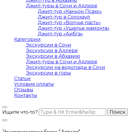
Джип-тур в Абхазию
Джип-туры в Сочи и Адлере
Джип-тур «Каньон Псахо»
Джип-тур в Солохаул
Джип-тур «Волчья пасть»
Джип-тур «Ущелье мамонта»
Джип-тур «Аибга»
Категории
Экскурсии в Сочи
Экскурсии в Адлере
Экскурсии в Абхазию
Джип-туры в Сочи и Адлере
Экскурсии на водопады в Сочи
Экскурсии в горы
Статьи
Условия оплаты
Отзывы
Контакты
Ищите что-то?
Экскурсионное бюро "Атлант"