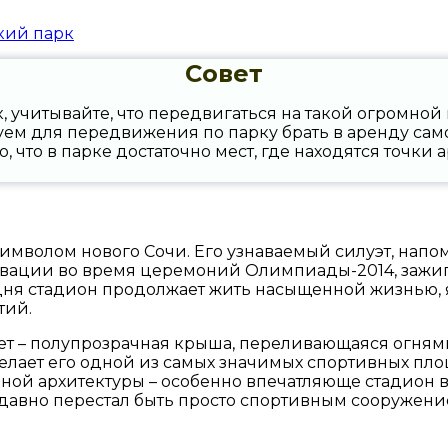
Совет
 учитывайте, что передвигаться на такой огромно
ем для передвижения по парку брать в аренду самок
, что в парке достаточно мест, где находятся точки 
 символом нового Сочи. Его узнаваемый силуэт, на
овации во время церемоний Олимпиады-2014, зажига
одня стадион продолжает жить насыщенной жизнью,
тий.
т – полупрозрачная крыша, переливающаяся огнями
делает его одной из самых значимых спортивных пло
нной архитектуры – особенно впечатляюще стадион вы
давно перестал быть просто спортивным сооружени