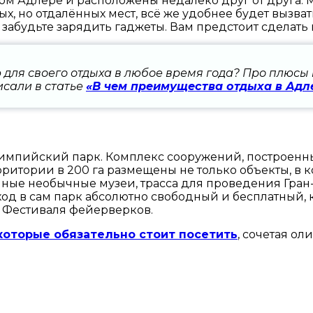
ом Адлере и расположены недалеко друг от друга.
х, но отдалённых мест, всё же удобнее будет вызва
е забудьте зарядить гаджеты. Вам предстоит сделат
 для своего отдыха в любое время года? Про плюсы 
сали в статье
«В чем преимущества отдыха в Адл
лимпийский парк. Комплекс сооружений, построен
рритории в 200 га размещены не только объекты, в
ые необычные музеи, трасса для проведения Гран
ход в сам парк абсолютно свободный и бесплатный, 
 Фестиваля фейерверков.
 которые обязательно стоит посетить
, сочетая о