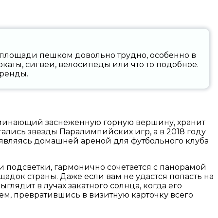
й площади пешком довольно трудно, особенно в
аты, сигвеи, велосипеды или что то подобное.
аренды.
поминающий заснеженную горную вершину, хранит
лись звезды Паралимпийских игр, а в 2018 году
 являясь домашней ареной для футбольного клуба
 подсветки, гармонично сочетается с панорамой
щадок страны. Даже если вам не удастся попасть на
глядит в лучах закатного солнца, когда его
ем, превратившись в визитную карточку всего