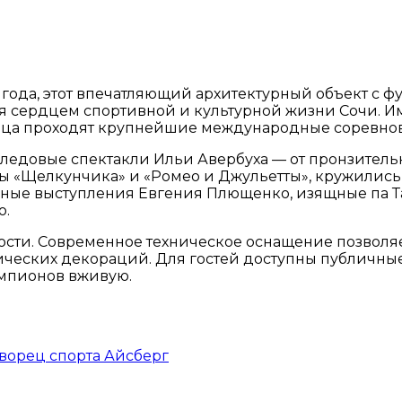
года, этот впечатляющий архитектурный объект с
ся сердцем спортивной и культурной жизни Сочи. 
ворца проходят крупнейшие международные соревно
ледовые спектакли Ильи Авербуха — от пронзитель
ты «Щелкунчика» и «Ромео и Джульетты», кружились
ьные выступления Евгения Плющенко, изящные па Т
о.
сти. Современное техническое оснащение позволяе
ических декораций. Для гостей доступны публичны
емпионов вживую.