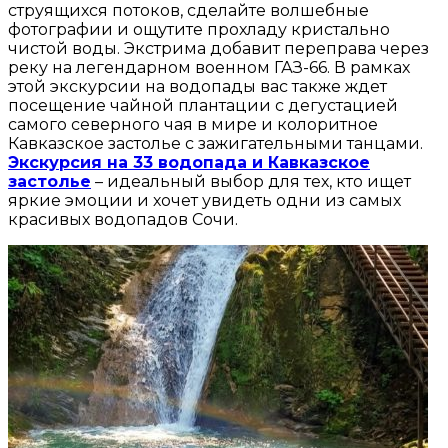
струящихся потоков, сделайте волшебные
фотографии и ощутите прохладу кристально
чистой воды. Экстрима добавит переправа через
реку на легендарном военном ГАЗ-66. В рамках
этой экскурсии на водопады вас также ждет
посещение чайной плантации с дегустацией
самого северного чая в мире и колоритное
Кавказское застолье с зажигательными танцами.
Экскурсия на 33 водопада и Кавказское
застолье
– идеальный выбор для тех, кто ищет
яркие эмоции и хочет увидеть одни из самых
красивых водопадов Сочи.