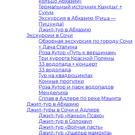
кольцо Абхазии)
Термальный источник Кындыг +
Сухум
Экскурсия в Абхазию (Рица —
Пицунда)
Джип-тур в Абхазию
Экскурсии в Сочи
Обзорная экскурсия по городу Сочи
+ Дача Сталина
Роза Хутор «Путь к вершинам»
Три курорта Красной Поляны
33 водопада + концерт
33 водопада
Тур на квадроциклах
Конные прогулки
Роза Хутор и парк водопадов
Менделиха
Сплав в Адлере по реке Мзымта
Джип-тур в Абхазию
Джип-туры в Сочи и Адлере
Джип-тур «Каньон Псахо»
Джип-тур в Солохаул
Джип-тур «Волчья пасть»
Джип-тур «Ущелье мамонта»