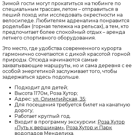
Зимой гости могут прокатиться на тюбинге по
специальным трассам, летом – отправиться в
пеший поход или исследовать окрестности на
велосипеде. Любителям адреналина понравится
родельбан (горная тележка на рельсах), а тем, кто
предпочитает более спокойный отдых – аренда
летнего спортивного оборудования.
Это место, где удобства современного курорта
гармонично сочетаются с дикой красотой горной
природы. Отсюда начинаются самые
захватывающие маршруты, но и сама деревня с ее
особой энергетикой заслуживает того, чтобы
задержаться здесь подольше.
Подходит для детей;
Высота 1170м, Роза Хутор;
Адрес:
ул. Олимпийская, 35
;
Для посещения требуется билет на канатную
дорогу;
Работает круглый год.
Входит в программу экскурсии:
Роза Хутор
«Путь к вершинам»
,
Роза Хутор и Парк
водопадов Менделиха
.