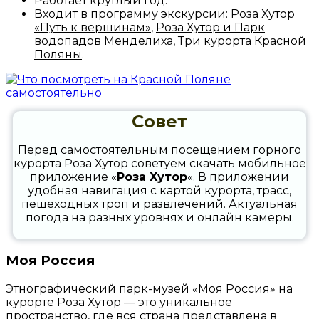
Работает круглый год.
Входит в программу экскурсии:
Роза Хутор
«Путь к вершинам»
,
Роза Хутор и Парк
водопадов Менделиха
,
Три курорта Красной
Поляны
.
Совет
Перед самостоятельным посещением горного
курорта Роза Хутор советуем скачать мобильное
приложение «
Роза Хутор
«. В приложении
удобная навигация с картой курорта, трасс,
пешеходных троп и развлечений. Актуальная
погода на разных уровнях и онлайн камеры.
Моя Россия
Этнографический парк-музей «Моя Россия» на
курорте Роза Хутор — это уникальное
пространство, где вся страна представлена в