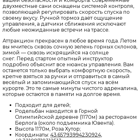
вашей безопасности и комфорта. Современные
двухместные сани оснащены системой контроля,
позволяющей регулировать скорость спуска по
своему вкусу. Ручной тормоз даёт ощущение
управления, а датчики сближения исключают
любые неожиданные встречи на трассе.
Аттракцион прекрасен в любое время года. Летом
вы мчитесь сквозь сочную зелень горных склонов,
зимой — сквозь искрящийся на солнце
снег.
Перед стартом опытный инструктор
подробно объяснит все нюансы управления. Вам
останется только выбрать комфортную скорость,
крепче взяться за ручки и отправиться в самый
весёлый и запоминающийся спуск на всём
курорте. Это те самые минуты чистого адреналина,
которые остаются в памяти на долгое время.
Подходит для детей;
Родельбан находится в Горной
Олимпийской деревне (1170м) за рестораном
Берлога (около подъемника Ювента).
Высота 1170м, Роза Хутор;
Координаты:
43.65793994230924,