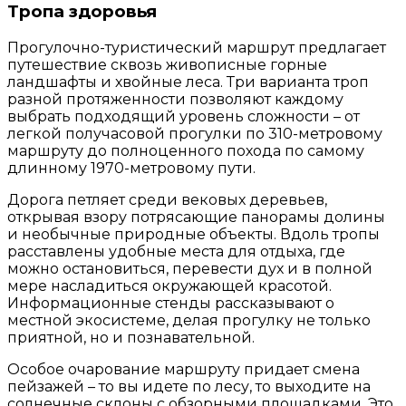
Тропа здоровья
Прогулочно-туристический маршрут предлагает
путешествие сквозь живописные горные
ландшафты и хвойные леса. Три варианта троп
разной протяженности позволяют каждому
выбрать подходящий уровень сложности – от
легкой получасовой прогулки по 310-метровому
маршруту до полноценного похода по самому
длинному 1970-метровому пути.
Дорога петляет среди вековых деревьев,
открывая взору потрясающие панорамы долины
и необычные природные объекты. Вдоль тропы
расставлены удобные места для отдыха, где
можно остановиться, перевести дух и в полной
мере насладиться окружающей красотой.
Информационные стенды рассказывают о
местной экосистеме, делая прогулку не только
приятной, но и познавательной.
Особое очарование маршруту придает смена
пейзажей – то вы идете по лесу, то выходите на
солнечные склоны с обзорными площадками. Это