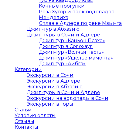
Тур на квадроциклах
Конные прогулки
Роза Хутор и парк водопадов
Менделиха
Сплав в Адлере по реке Мзымта
Джип-тур в Абхазию
Джип-туры в Сочи и Адлере
Джип-тур «Каньон Псахо»
Джип-тур в Солохаул
Джип-тур «Волчья пасть»
Джип-тур «Ущелье мамонта»
Джип-тур «Аибга»
Категории
Экскурсии в Сочи
Экскурсии в Адлере
Экскурсии в Абхазию
Джип-туры в Сочи и Адлере
Экскурсии на водопады в Сочи
Экскурсии в горы
Статьи
Условия оплаты
Отзывы
Контакты