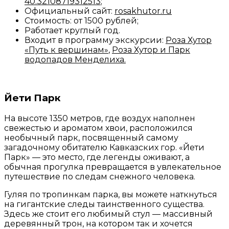
40.32108719312513
;
Официальный сайт:
rosakhutor.ru
Стоимость: от 1500 рублей;
Работает круглый год.
Входит в программу экскурсии:
Роза Хутор
«Путь к вершинам»
,
Роза Хутор и Парк
водопадов Менделиха
.
Йети Парк
На высоте 1350 метров, где воздух наполнен
свежестью и ароматом хвои, расположился
необычный парк, посвященный самому
загадочному обитателю Кавказских гор. «Йети
Парк» — это место, где легенды оживают, а
обычная прогулка превращается в увлекательное
путешествие по следам снежного человека.
Гуляя по тропинкам парка, вы можете наткнуться
на гигантские следы таинственного существа.
Здесь же стоит его любимый стул — массивный
деревянный трон, на котором так и хочется