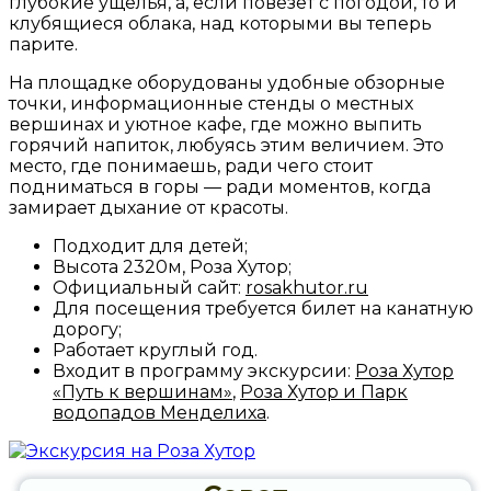
глубокие ущелья, а, если повезёт с погодой, то и
клубящиеся облака, над которыми вы теперь
парите.
На площадке оборудованы удобные обзорные
точки, информационные стенды о местных
вершинах и уютное кафе, где можно выпить
горячий напиток, любуясь этим величием. Это
место, где понимаешь, ради чего стоит
подниматься в горы — ради моментов, когда
замирает дыхание от красоты.
Подходит для детей;
Высота 2320м, Роза Хутор;
Официальный сайт:
rosakhutor.ru
Для посещения требуется билет на канатную
дорогу;
Работает круглый год.
Входит в программу экскурсии:
Роза Хутор
«Путь к вершинам»
,
Роза Хутор и Парк
водопадов Менделиха
.