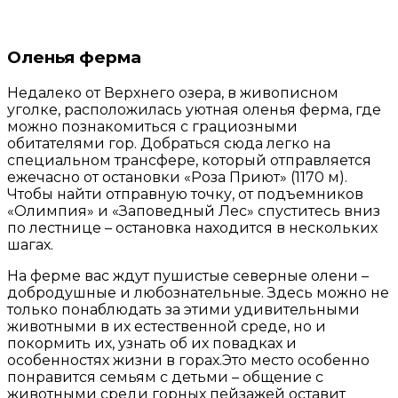
Оленья ферма
Недалеко от Верхнего озера, в живописном
уголке, расположилась уютная оленья ферма, где
можно познакомиться с грациозными
обитателями гор. Добраться сюда легко на
специальном трансфере, который отправляется
ежечасно от остановки «Роза Приют» (1170 м).
Чтобы найти отправную точку, от подъемников
«Олимпия» и «Заповедный Лес» спуститесь вниз
по лестнице – остановка находится в нескольких
шагах.
На ферме вас ждут пушистые северные олени –
добродушные и любознательные. Здесь можно не
только понаблюдать за этими удивительными
животными в их естественной среде, но и
покормить их, узнать об их повадках и
особенностях жизни в горах.
Это место особенно
понравится семьям с детьми – общение с
животными среди горных пейзажей оставит