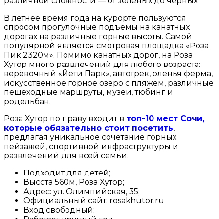
различной сложности — от зелёных до чёрных.
В летнее время года на курорте пользуются
спросом прогулочные подъёмы на канатных
дорогах на различные горные высоты. Самой
популярной является смотровая площадка «Роза
Пик 2320м». Помимо канатных дорог, на Роза
Хутор много развлечений для любого возраста:
верёвочный «Йети Парк», автотрек, оленья ферма,
искусственное горное озеро с пляжем, различные
пешеходные маршруты, музеи, тюбинг и
родельбан.
Роза Хутор по праву входит в
топ-10 мест Сочи,
которые обязательно стоит посетить
,
предлагая уникальное сочетание горных
пейзажей, спортивной инфраструктуры и
развлечений для всей семьи.
Подходит для детей;
Высота 560м, Роза Хутор;
Адрес:
ул. Олимпийская, 35
;
Официальный сайт:
rosakhutor.ru
Вход свободный;