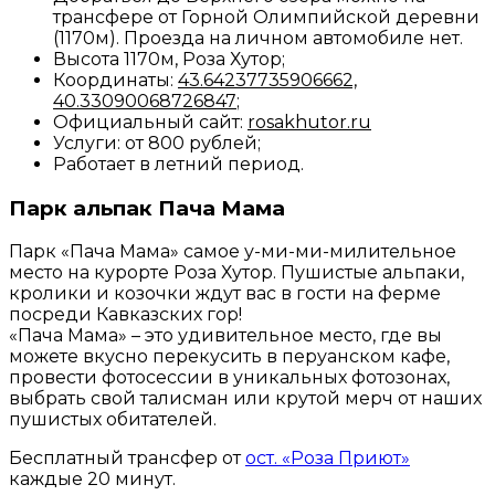
трансфере от Горной Олимпийской деревни
(1170м). Проезда на личном автомобиле нет.
Высота 1170м, Роза Хутор;
Координаты:
43.64237735906662,
40.33090068726847
;
Официальный сайт:
rosakhutor.
ru
Услуги: от 800 рублей;
Работает в летний период.
Парк альпак Пача Мама
Парк «Пача Мама» самое у-ми-ми-милительное
место на курорте Роза Хутор. Пушистые альпаки,
кролики и козочки ждут вас в гости на ферме
посреди Кавказских гор!
«Пача Мама» – это удивительное место, где вы
можете вкусно перекусить в перуанском кафе,
провести фотосессии в уникальных фотозонах,
выбрать свой талисман или крутой мерч от наших
пушистых обитателей.
Бесплатный трансфер от
ост. «Роза Приют»
каждые 20 минут.